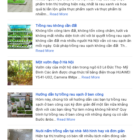
phẩm trên thị trường hiện này, nhất là rau xanh và hoa
quả bị lẫn lộn giữa thực phẩm sạch và thực phẩm bị
nhiễm…
Read More
Trồng rau không cần đất
Không tốn công làm đất, không tốn công chăm, tưới và
không mất nhiều diện tích chỉ với bí quyết trồng rau sạch
không cần đất mà nhiều người Hà Nội vẫn có rau sạch ăn
mỗi ngày. Giải pháp trồng rau sạch không cần đất Th…
Read More
Một vườn đẹp ở Hà Nội
Vườn cây của một hộ dân trong ngõ 63 Lê Đức Thọ- Mỹ
Đình Các ảnh được chụp thức tế bằng điện thoại HUAWEI
Y541-U02, Camera 8Mpx …
Read More
Hướng dẫn tự trồng rau sạch ở ban công
Hôm này, chúng tôi sẽ hướng dẫn các bạn tự trồng rau
sạch ở ban công cực kỳ đơn giản để một lần nữa khẳng
định với các bạn rằng "tự làm nông không hề khó" Quy
trình tự trồng rau ở ban công với những dụng cụ có sẵn
Bước &nbs…
Read More
Nuôi nấm trồng sẵn tại nhà- Mô hình hay và đơn giản
Hiện tại thị trường có bán rất nhiều bịch nấm đóng sẵn