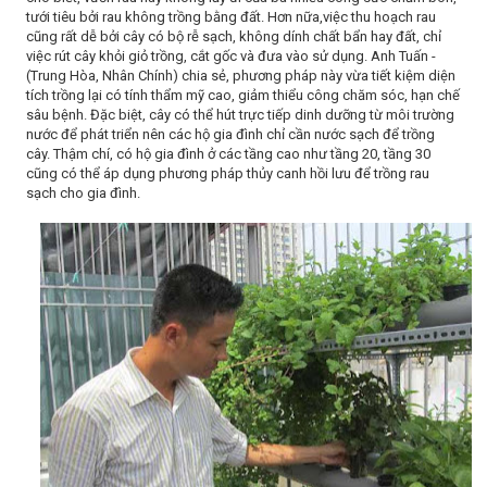
tưới tiêu bởi rau không trồng bằng đất. Hơn nữa,việc thu hoạch rau
cũng rất dễ bởi cây có bộ rễ sạch, không dính chất bẩn hay đất, chỉ
việc rút cây khỏi giỏ trồng, cắt gốc và đưa vào sử dụng. Anh Tuấn -
(Trung Hòa, Nhân Chính) chia sẻ, phương pháp này vừa tiết kiệm diện
tích trồng lại có tính thẩm mỹ cao, giảm thiểu công chăm sóc, hạn chế
sâu bệnh. Đặc biệt, cây có thể hút trực tiếp dinh dưỡng từ môi trường
nước để phát triển nên các hộ gia đình chỉ cần nước sạch để trồng
cây. Thậm chí, có hộ gia đình ở các tầng cao như tầng 20, tầng 30
cũng có thể áp dụng phương pháp thủy canh hồi lưu để trồng rau
sạch cho gia đình.