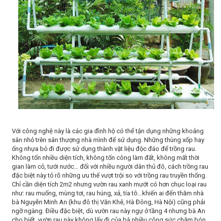
Với công nghệ này là các gia đình hộ có thể tận dụng những khoảng
sân nhỏ trên sân thượng nhà mình để sử dụng. Những thùng xốp hay
ống nhựa bỏ đi được sử dụng thành vật liệu độc đáo để trồng rau.
Không tốn nhiều diện tích, không tốn công làm đất, không mất thời
gian làm cỏ, tưới nước… đối với nhiều người dân thủ đô, cách trồng rau
đặc biệt này tỏ rõ những ưu thế vượt trội so với trồng rau truyền thống.
Chỉ cần diện tích 2m2 nhưng vườn rau xanh mướt có hơn chục loại rau
như: rau muống, mùng tơi, rau húng, xả, tía tô…khiến ai đến thăm nhà
bà Nguyễn Minh An (khu đô thị Văn Khê, Hà Đông, Hà Nội) cũng phải
ngỡ ngàng. Điều đặc biệt, dù vườn rau này ngự ở tầng 4 nhưng bà An
cho biết, vườn rau này không lấy đi của bà nhiều công sức chăm bón,