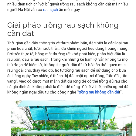
nhiều diện tích chỉ với bí quyết trồng rau sạch không cần đất mà nhiều
người Hà Nội vẫn có
rau sạch
ăn mỗi ngày.
Giải pháp trồng rau sạch không
cần đất
Thời gian gần đây, thông tin về thực phẩm bẩn, đặc biệt là các loại rau
phun hóa chất, tưới nước thải… đã khiến người tiêu dùng hoang mang.
Bởi trên thực tế, bằng mắt thường rất khó phát hiện, phân biệt đâu là
rau bẩn, đâu là rau sạch. Trong khi những kẻ hám lợi vẫn không từ mọi
thủ đoạn để kiếm lời, không ít người dân đã từ bỏ hẳn thói quen mua
rau ngoài chợ, thay vào đó, họ tự trồng rau sạch để sử dụng cho bữa
ăn hàng ngày. Tuy nhiên, ở thành thị đất chật người đông, “tấc đất, tấc
vàng”, việc có được một mảnh đất đủ rộng để có thể trồng đủ rau cho
cả gia đình ăn không phải là điều dễ dàng. Có lẽ vì thế, nhiều người đã
không ngần ngại đầu tư cho công nghệ “
trồng rau không cần đấ
t”.