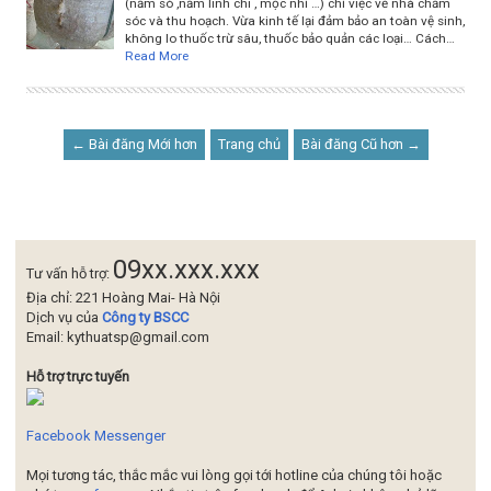
(nấm sò ,nấm linh chi , mộc nhĩ …) chỉ việc về nhà chăm
sóc và thu hoạch. Vừa kinh tế lại đảm bảo an toàn vệ sinh,
không lo thuốc trừ sâu, thuốc bảo quản các loại… Cách…
Read More
← Bài đăng Mới hơn
Trang chủ
Bài đăng Cũ hơn →
09xx.xxx.xxx
Tư vấn hỗ trợ:
Địa chỉ: 221 Hoàng Mai- Hà Nội
Dịch vụ của
Công ty BSCC
Email: kythuatsp@gmail.com
Hỗ trợ trực tuyến
Facebook Messenger
Mọi tương tác, thắc mắc vui lòng gọi tới hotline của chúng tôi hoặc