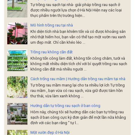
Tự trồng rau sạch tại nhà- giải pháp trồng rau sạch ở
được nhiều người lựa chọn ở Hà Nội Hiện nay các loại
thực phẩm trên thị trường hiện...
Mô hình trồng rau tại nhà
Khi diện tích nhà bạn khiêm tốn và có được khoảng sân
nhỏ thật hiếm hoi, bạn vẫn có thể tạo một vườn rau xanh
um đẹp mắt. Chỉ cần khéo léo ...
Trồng rau không cần đất
Không tốn công làm đất, không tốn công chăm, tưới và
không mất nhiều diện tích chỉ với bí quyết trồng rau sạch
không cần đất mà nhiều người ...
Cách trống rau mầm | Hướng dẫn trồng rau mầm tại nhà
Tự trồng rau mầm mang lại cho ta nhiều lợi ích Tự trồng
rau mầm , bạn vừa có rau sạch, vừa giữ được tâm hồn
thư thái, vừa làm xanh không ...
Hướng dẫn tự trồng rau sạch ở ban công
Hôm này, chúng tôi sẽ hướng dẫn các bạn tự trồng rau
sạch ở ban công cực kỳ đơn giản để một lần nữa khẳng
định với các bạn rằng " tự l...
Một vườn đẹp ở Hà Nội