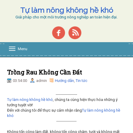
Tự làm nông không hề khó
Giải pháp cho một môi trường nông nghiệp an toàn hiện đại.
Menu
T
o
g
g
l
Trồng Rau Không Cần Đất
e
03:54:00
admin
Hướng dẫn
,
Tin tức
n
a
v
------------------
i
Tự làm nông không hề khó
, chúng ta cùng hiện thực hóa những ý
g
tưởng tuyệt vời!
a
Đến với chúng tôi để thực sự cảm nhận rằng
Tự làm nông không hề
t
khó
i
-----------------
o
n
Không tốn công làm đất, không tốn công chăm, tưới và không mất