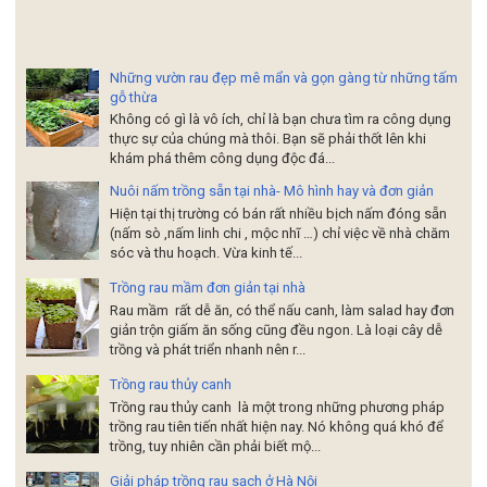
Những vườn rau đẹp mê mẩn và gọn gàng từ những tấm
gỗ thừa
Không có gì là vô ích, chỉ là bạn chưa tìm ra công dụng
thực sự của chúng mà thôi. Bạn sẽ phải thốt lên khi
khám phá thêm công dụng độc đá...
Nuôi nấm trồng sẵn tại nhà- Mô hình hay và đơn giản
Hiện tại thị trường có bán rất nhiều bịch nấm đóng sẵn
(nấm sò ,nấm linh chi , mộc nhĩ …) chỉ việc về nhà chăm
sóc và thu hoạch. Vừa kinh tế...
Trồng rau mầm đơn giản tại nhà
Rau mầm rất dễ ăn, có thể nấu canh, làm salad hay đơn
giản trộn giấm ăn sống cũng đều ngon. Là loại cây dễ
trồng và phát triển nhanh nên r...
Trồng rau thủy canh
Trồng rau thủy canh là một trong những phương pháp
trồng rau tiên tiến nhất hiện nay. Nó không quá khó để
trồng, tuy nhiên cần phải biết mộ...
Giải pháp trồng rau sạch ở Hà Nội