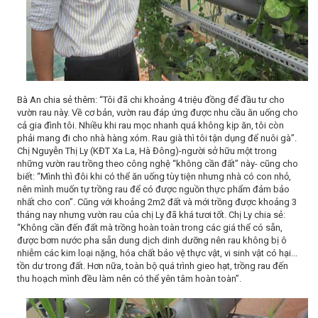
Bà An chia sẻ thêm: “Tôi đã chi khoảng 4 triệu đồng để đầu tư cho
vườn rau này. Về cơ bản, vườn rau đáp ứng được nhu cầu ăn uống cho
cả gia đình tôi. Nhiều khi rau mọc nhanh quá không kịp ăn, tôi còn
phải mang đi cho nhà hàng xóm. Rau già thì tôi tận dụng để nuôi gà”.
Chị Nguyễn Thị Ly (KĐT Xa La, Hà Đông)-người sở hữu một trong
những vườn rau trồng theo công nghệ “không cần đất” này- cũng cho
biết: “Mình thì đôi khi có thể ăn uống tùy tiện nhưng nhà có con nhỏ,
nên mình muốn tự trồng rau để có được nguồn thực phẩm đảm bảo
nhất cho con”. Cũng với khoảng 2m2 đất và mới trồng được khoảng 3
tháng nay nhưng vườn rau của chị Ly đã khá tươi tốt. Chị Ly chia sẻ:
“Không cần đến đất mà trồng hoàn toàn trong các giá thể có sẵn,
được bơm nước pha sẵn dung dịch dinh dưỡng nên rau không bị ô
nhiễm các kim loại nặng, hóa chất bảo vệ thực vật, vi sinh vật có hại...
tồn dư trong đất. Hơn nữa, toàn bộ quá trình gieo hạt, trồng rau đến
thu hoạch mình đều làm nên có thể yên tâm hoàn toàn”.